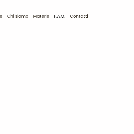
e
Chi siamo
Materie
F.A.Q.
Contatti