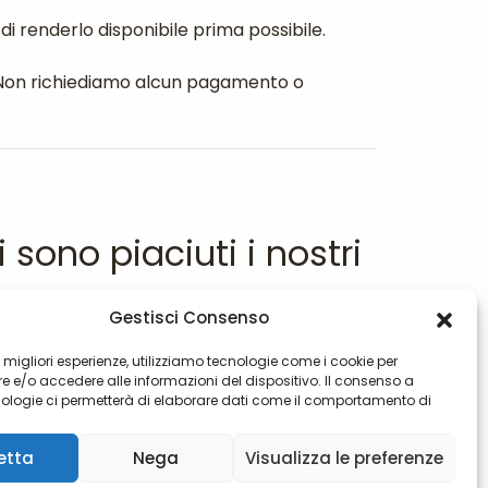
i renderlo disponibile prima possibile.
tti. Non richiediamo alcun pagamento o
i sono piaciuti i nostri
contenuti?
Gestisci Consenso
le migliori esperienze, utilizziamo tecnologie come i cookie per
Offrici un
 e/o accedere alle informazioni del dispositivo. Il consenso a
ologie ci permetterà di elaborare dati come il comportamento di
 o ID unici su questo sito. Non acconsentire o ritirare il consenso
e negativamente su alcune caratteristiche e funzioni.
etta
Nega
Visualizza le preferenze