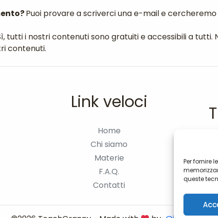
mento?
Puoi provare a scriverci una e-mail e cercheremo d
ì, tutti i nostri contenuti sono gratuiti e accessibili a tu
i contenuti.
Link veloci
T
Home
Chi siamo
Materie
Per fornire 
F.A.Q.
memorizzare
queste tecn
Contatti
navigazione
può influir
Acc