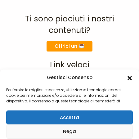
Ti sono piaciuti i nostri
contenuti?
Offrici un
Link veloci
Gestisci Consenso
Home
Chi siamo
Per fornire le migliori esperienze, utilizziamo tecnologie come i
cookie per memorizzare e/o accedere alle informazioni del
Materie
dispositivo. Il consenso a queste tecnologie ci permetterà di
F.A.Q.
elaborare dati come il comportamento di navigazione o ID unici
su questo sito. Non acconsentire o ritirare il consenso può influire
Contatti
Accetta
negativamente su alcune caratteristiche e funzioni.
Nega