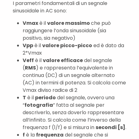
I parametri fondamentali di un segnale
sinusoidale in AC sono:
Vmax
è il
valore massimo
che può
raggiungere l’onda sinusoidale (sia
positivo, sia negativo)
Vpp
è il
valore picco-picco
ed è dato da
2*Vmax
Veff
è il
valore efficace
del segnale
(
RMS
) e rappresenta l’equivalente in
continua (DC) di un segnale alternato
(AC) in termini di potenza. Si calcola come
Vmax diviso radice di 2
T
è il
periodo
del segnale, ovvero una
“
fotografia
” fatta al segnale per
descriverlo, senza doverlo rappresentare
all’infinito. Si calcola come l’inverso della
frequenza f (1/f) e si misura in
secondi [s]
.
f
è la
frequenza
del segnale che si