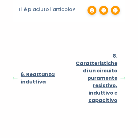
Ti è piaciuto l'articolo?
8.
Caratteristiche
di un circuito
6. Reattanza
puramente
induttiva
resistivo,
induttivo e
capacitivo