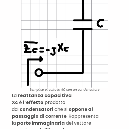
Semplice circuito in AC con un condensatore
La
reattanza capacitiva
Xc
è
l’effetto
prodotto
dai
condensatori
che si
oppone al
passaggio di corrente
. Rappresenta
la
parte immaginaria
del vettore