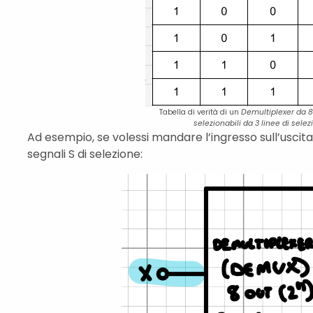
Tabella di verità di un
Demultiplexer da 8 
selezionabili da 3 linee di selez
Ad esempio, se volessi mandare l’ingresso sull’uscita
segnali S di selezione: