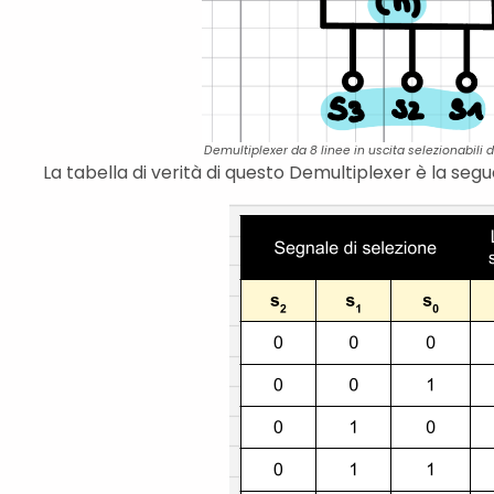
Demultiplexer da 8 linee in uscita selezionabili d
La tabella di verità di questo Demultiplexer è la segu