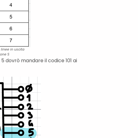
linee in uscita
ione S
 5 dovrò mandare il codice 101 ai