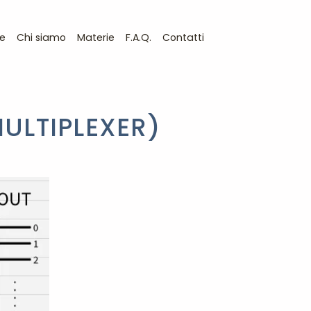
e
Chi siamo
Materie
F.A.Q.
Contatti
MULTIPLEXER)