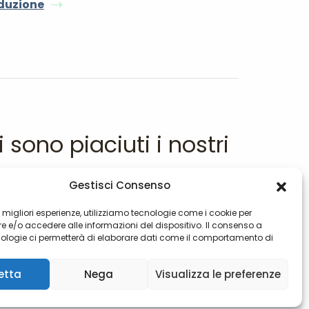
oduzione
i sono piaciuti i nostri
contenuti?
Gestisci Consenso
le migliori esperienze, utilizziamo tecnologie come i cookie per
Offrici un
 e/o accedere alle informazioni del dispositivo. Il consenso a
ologie ci permetterà di elaborare dati come il comportamento di
 o ID unici su questo sito. Non acconsentire o ritirare il consenso
e negativamente su alcune caratteristiche e funzioni.
etta
Nega
Visualizza le preferenze