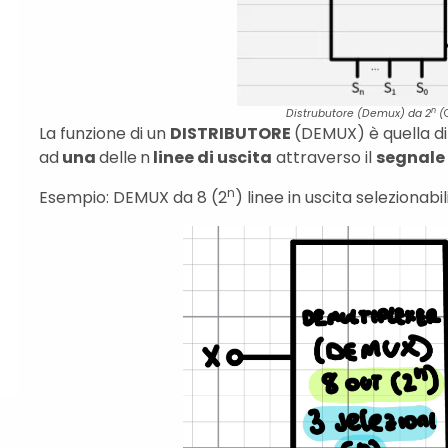
n
Distrubutore (Demux) da 2
(
La funzione di un
DISTRIBUTORE
(DEMUX) è quella d
ad
una
delle
n
linee di uscita
attraverso il
segnale 
n
Esempio: DEMUX da 8 (2
) linee in uscita selezionabil