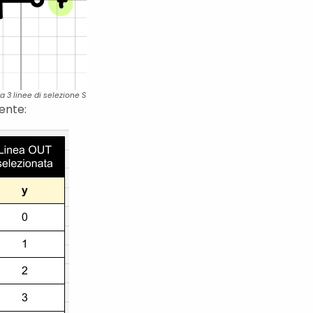
a 3 linee di selezione S
ente: