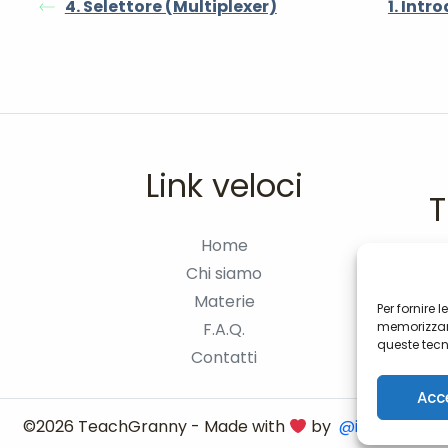
4. Selettore (Multiplexer)
1. Intr
Link veloci
T
Home
Chi siamo
Materie
Per fornire 
F.A.Q.
memorizzare
queste tecn
Contatti
navigazione
può influir
Acc
©2026 TeachGranny - Made with
by
@ikkoyeah