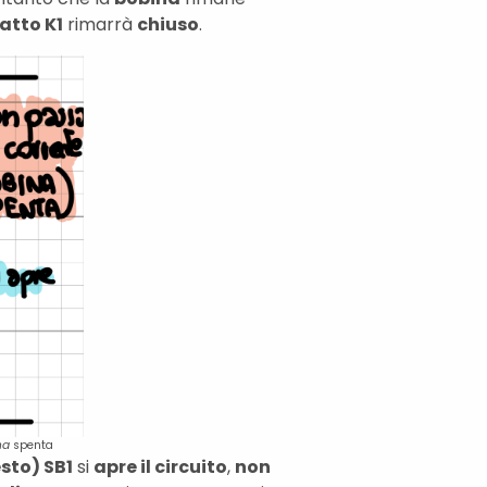
atto K1
rimarrà
chiuso
.
ina
spenta
sto) SB1
si
apre il circuito
,
non