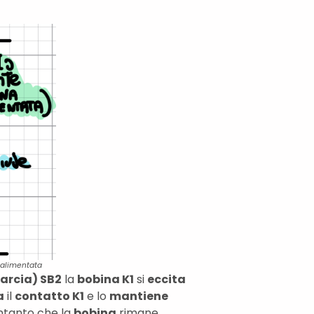
 alimentata
arcia) SB2
la
bobina K1
si
eccita
a
il
contatto K1
e lo
mantiene
intanto che la
bobina
rimane