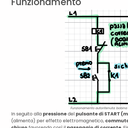
Funzionamento
Funzionamento autoritenuta: bobina
In seguito alla
pressione
del
pulsante di START (m
(alimenta) per effetto elettromagnetico,
commut
chiuso
favorendo così il
passaggio di corrente
. F