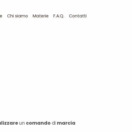
e
Chi siamo
Materie
F.A.Q.
Contatti
alizzare
un
comando
di
marcia