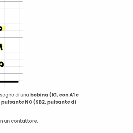
bisogno di una
bobina (K1, con A1 e
n
pulsante NO (SB2, pulsante di
con un contattore.