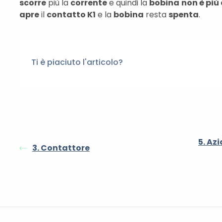
scorre
più la
corrente
e quindi la
bobina
non è più
apre
il
contatto K1
e la
bobina
resta
spenta
.
Ti è piaciuto l'articolo?
5. Az
3. Contattore