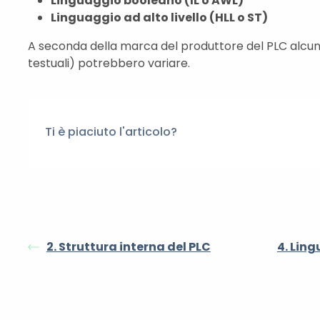
Linguaggio booleano (IL o AWL)
Linguaggio ad alto livello (HLL o ST)
A seconda della marca del produttore del PLC alcune i
testuali) potrebbero variare.
Ti è piaciuto l'articolo?
2. Struttura interna del PLC
4. Lin