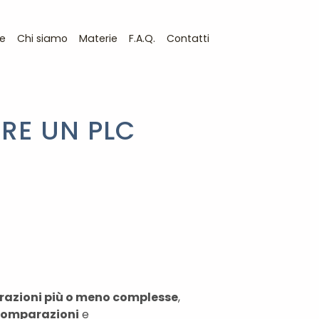
e
Chi siamo
Materie
F.A.Q.
Contatti
RE UN PLC
razioni più o meno complesse
,
omparazioni
e