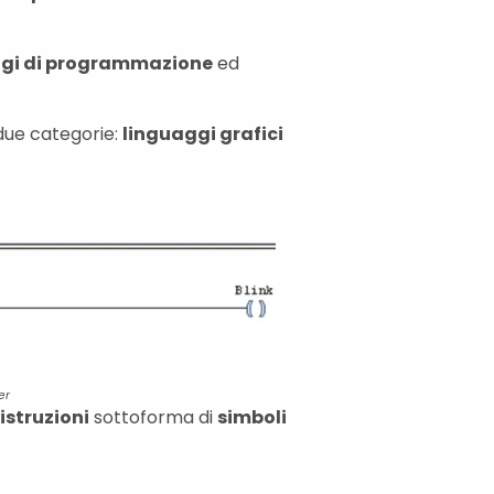
aggi di programmazione
ed
 due categorie:
linguaggi grafici
er
istruzioni
sottoforma di
simboli