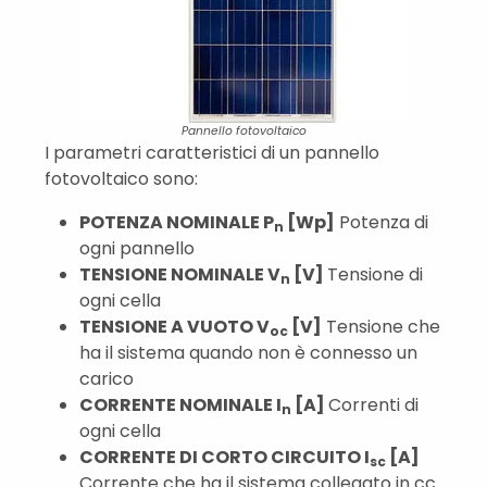
Pannello fotovoltaico
I parametri caratteristici di un pannello
fotovoltaico sono:
POTENZA NOMINALE P
[Wp]
Potenza di
n
ogni pannello
TENSIONE NOMINALE V
[V]
Tensione di
n
ogni cella
TENSIONE A VUOTO V
[V]
Tensione che
oc
ha il sistema quando non è connesso un
carico
CORRENTE NOMINALE I
[A]
Correnti di
n
ogni cella
CORRENTE DI CORTO CIRCUITO I
[A]
sc
Corrente che ha il sistema collegato in cc