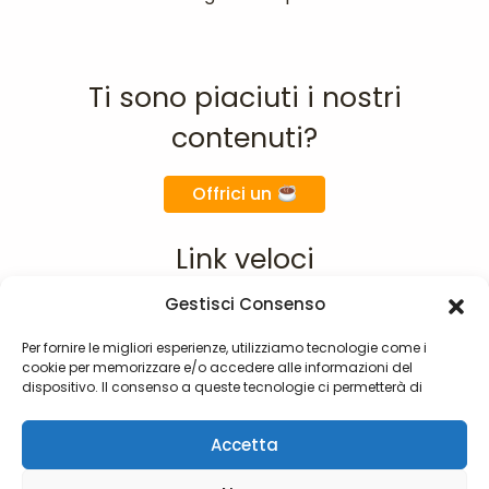
Ti sono piaciuti i nostri
contenuti?
Offrici un
Link veloci
Gestisci Consenso
Home
Chi siamo
Per fornire le migliori esperienze, utilizziamo tecnologie come i
cookie per memorizzare e/o accedere alle informazioni del
Materie
dispositivo. Il consenso a queste tecnologie ci permetterà di
F.A.Q.
elaborare dati come il comportamento di navigazione o ID unici
su questo sito. Non acconsentire o ritirare il consenso può influire
Contatti
Accetta
negativamente su alcune caratteristiche e funzioni.