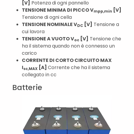
[V]
Potenza di ogni pannello
TENSIONE MINIMA DI PICCO V
[V]
mpp,min
Tensione di ogni cella
TENSIONE NOMINALE V
[V]
Tensione a
DC
cui lavora
TENSIONE A VUOTO V
[V]
Tensione che
oc
ha il sistema quando non è connesso un
carico
CORRENTE DI CORTO CIRCUITO MAX
I
[A]
Corrente che ha il sistema
sc,MAX
collegato in cc
Batterie