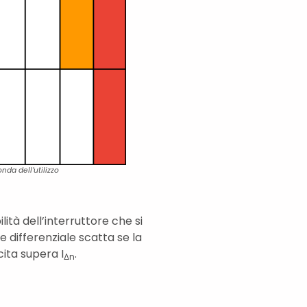
onda dell’utilizzo
ità dell’interruttore che si
re differenziale scatta se la
cita supera I
.
Δn