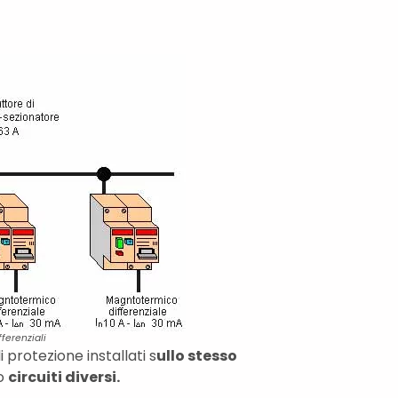
fferenziali
di protezione installati s
ullo stesso
o
circuiti diversi.