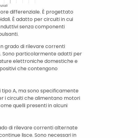
nziali
tore differenziale. È progettato
ali. È adatto per circuiti in cui
 induttivi senza componenti
ulsanti.
 in grado di rilevare correnti
ti. Sono particolarmente adatti per
ature elettroniche domestiche e
dispositivi che contengono
i di tipo A, ma sono specificamente
r i circuiti che alimentano motori
ome quelli presenti in alcuni
rado di rilevare correnti alternate
 continue lisce. Sono necessari in