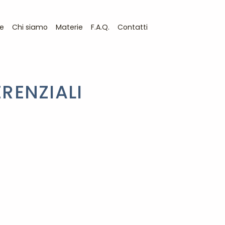
e
Chi siamo
Materie
F.A.Q.
Contatti
ERENZIALI