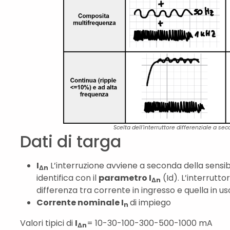
Scelta dell’interruttore differenziale a sec
Dati di targa
I
L’interruzione avviene a seconda della sensibil
Δn
identifica con il
parametro I
(Id). L’interrutto
Δn
differenza tra corrente in ingresso e quella in us
Corrente nominale I
di impiego
n
Valori tipici di
I
= 10-30-100-300-500-1000 mA
Δn