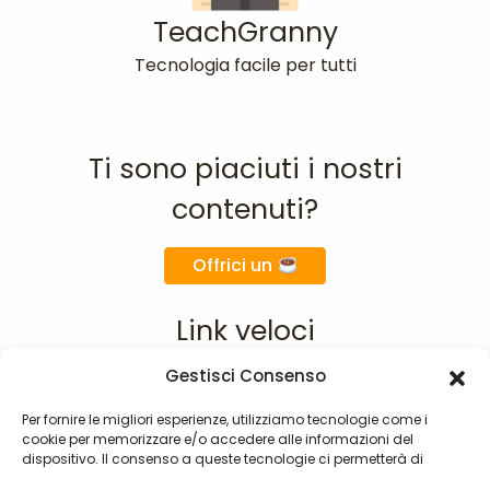
TeachGranny
Tecnologia facile per tutti
Ti sono piaciuti i nostri
contenuti?
Offrici un
Link veloci
Gestisci Consenso
Home
Chi siamo
Per fornire le migliori esperienze, utilizziamo tecnologie come i
cookie per memorizzare e/o accedere alle informazioni del
Materie
dispositivo. Il consenso a queste tecnologie ci permetterà di
F.A.Q.
elaborare dati come il comportamento di navigazione o ID unici