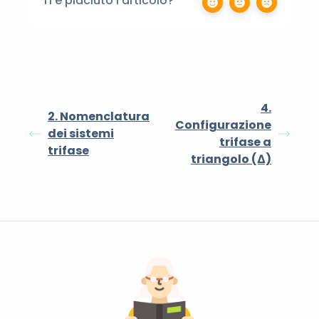
Ti è piaciuto l'articolo?
4.
2. Nomenclatura
Configurazione
dei sistemi
trifase a
trifase
triangolo (Δ)