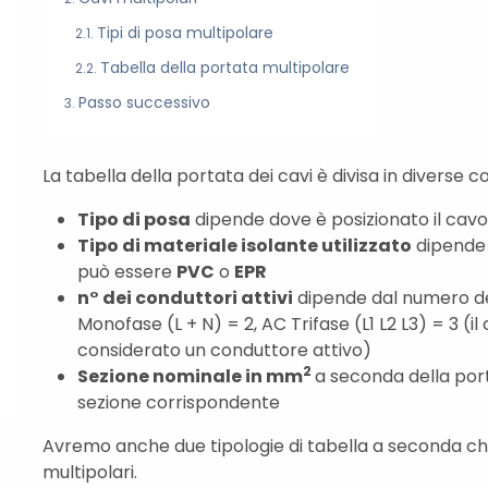
Tipi di posa multipolare
Tabella della portata multipolare
Passo successivo
La tabella della portata dei cavi è divisa in diverse c
Tipo di posa
dipende dove è posizionato il cavo
Tipo di materiale isolante utilizzato
dipende d
può essere
PVC
o
EPR
n° dei conduttori attivi
dipende dal numero dei
Monofase (L + N) = 2, AC Trifase (L1 L2 L3) = 3 (i
considerato un conduttore attivo)
2
Sezione nominale in mm
a seconda della port
sezione corrispondente
Avremo anche due tipologie di tabella a seconda che s
multipolari.