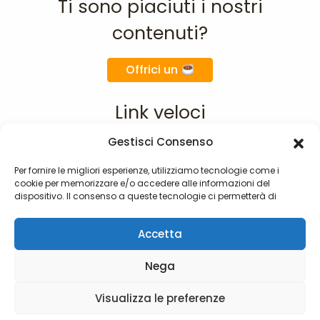
Ti sono piaciuti i nostri
contenuti?
Offrici un
Link veloci
Gestisci Consenso
Home
Chi siamo
Per fornire le migliori esperienze, utilizziamo tecnologie come i
cookie per memorizzare e/o accedere alle informazioni del
Materie
dispositivo. Il consenso a queste tecnologie ci permetterà di
F.A.Q.
elaborare dati come il comportamento di navigazione o ID unici
su questo sito. Non acconsentire o ritirare il consenso può influire
Contatti
Accetta
negativamente su alcune caratteristiche e funzioni.
Nega
©2026 TeachGranny - Made with
by
Visualizza le preferenze
@ikkoyeah