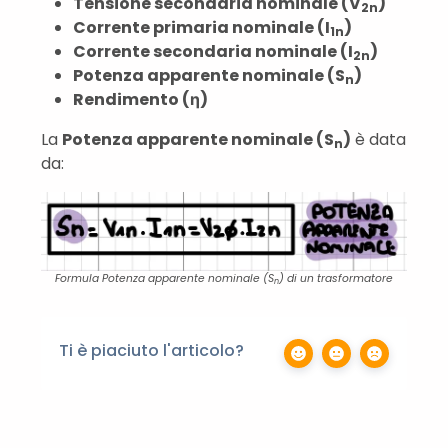
Tensione secondaria nominale (V
)
2n
Corrente primaria nominale (I
)
1n
Corrente secondaria nominale (I
)
2n
Potenza apparente nominale (S
)
n
Rendimento (η)
La
Potenza apparente nominale (S
)
è data
n
da:
Formula Potenza apparente nominale (S
) di un trasformatore
n
Ti è piaciuto l'articolo?