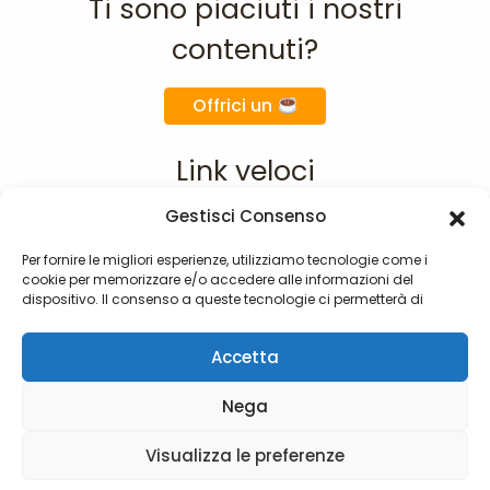
Ti sono piaciuti i nostri
contenuti?
Offrici un
Link veloci
Gestisci Consenso
Home
Chi siamo
Per fornire le migliori esperienze, utilizziamo tecnologie come i
cookie per memorizzare e/o accedere alle informazioni del
Materie
dispositivo. Il consenso a queste tecnologie ci permetterà di
F.A.Q.
elaborare dati come il comportamento di navigazione o ID unici
su questo sito. Non acconsentire o ritirare il consenso può influire
Contatti
Accetta
negativamente su alcune caratteristiche e funzioni.
Nega
©2026 TeachGranny - Made with
by
Visualizza le preferenze
@ikkoyeah