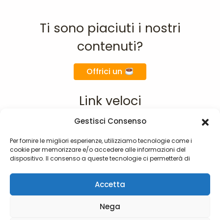
Ti sono piaciuti i nostri
contenuti?
Offrici un
Link veloci
Gestisci Consenso
Home
Chi siamo
Per fornire le migliori esperienze, utilizziamo tecnologie come i
cookie per memorizzare e/o accedere alle informazioni del
Materie
dispositivo. Il consenso a queste tecnologie ci permetterà di
F.A.Q.
elaborare dati come il comportamento di navigazione o ID unici
su questo sito. Non acconsentire o ritirare il consenso può influire
Contatti
Accetta
negativamente su alcune caratteristiche e funzioni.
Nega